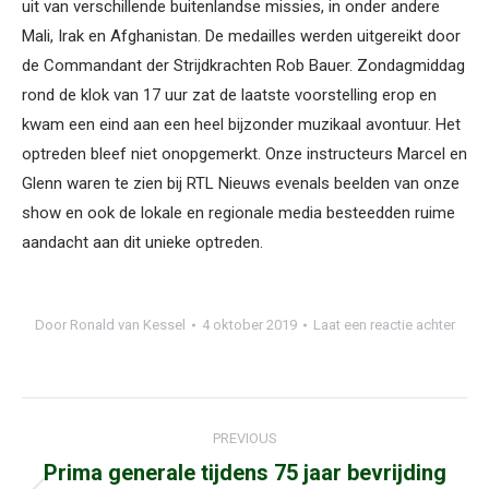
uit van verschillende buitenlandse missies, in onder andere
Mali, Irak en Afghanistan. De medailles werden uitgereikt door
de Commandant der Strijdkrachten Rob Bauer. Zondagmiddag
rond de klok van 17 uur zat de laatste voorstelling erop en
kwam een eind aan een heel bijzonder muzikaal avontuur. Het
optreden bleef niet onopgemerkt. Onze instructeurs Marcel en
Glenn waren te zien bij RTL Nieuws evenals beelden van onze
show en ook de lokale en regionale media besteedden ruime
aandacht aan dit unieke optreden.
Door
Ronald van Kessel
4 oktober 2019
Laat een reactie achter
Post
PREVIOUS
navigation
Prima generale tijdens 75 jaar bevrijding