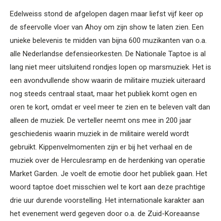
Edelweiss stond de afgelopen dagen maar liefst vijf keer op
de sfeervolle vloer van Ahoy om zijn show te laten zien. Een
unieke belevenis te midden van bijna 600 muzikanten van o.a.
alle Nederlandse defensieorkesten. De Nationale Taptoe is al
lang niet meer uitsluitend rondjes lopen op marsmuziek. Het is
een avondvullende show waarin de militaire muziek uiteraard
nog steeds centraal staat, maar het publiek komt ogen en
oren te kort, omdat er veel meer te zien en te beleven valt dan
alleen de muziek. De verteller neemt ons mee in 200 jaar
geschiedenis waarin muziek in de militaire wereld wordt
gebruikt. Kippenvelmomenten zijn er bij het verhaal en de
muziek over de Herculesramp en de herdenking van operatie
Market Garden. Je voelt de emotie door het publiek gaan. Het
woord taptoe doet misschien wel te kort aan deze prachtige
drie uur durende voorstelling. Het internationale karakter aan
het evenement werd gegeven door o.a. de Zuid-Koreaanse