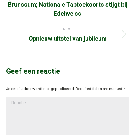
Brunssum; Nationale Taptoekoorts stijgt bij
Previous
post:
Edelweiss
NEXT
Opnieuw uitstel van jubileum
Next
post:
Geef een reactie
Je email adres wordt niet gepubliceerd. Required fields are marked
*
Reactie