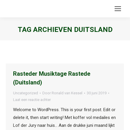
TAG ARCHIEVEN
DUITSLAND
Je bent hier:
Rasteder Musiktage Rastede
(Duitsland)
Uncategorized
Door
Ronald van Kessel
30 juni 2019
Laat een reactie achter
Welcome to WordPress. This is your first post. Edit or
delete it, then start writing! Met koffer vol medailes en
Lof der Jury naar huis… Aan de drukke juni maand lijkt