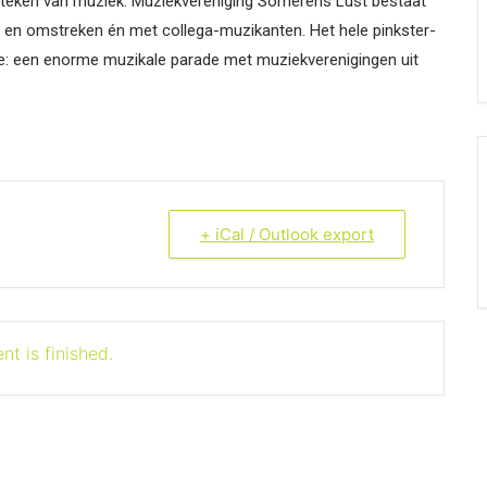
 teken van muziek. Muziekvereniging Somerens Lust bestaat
n en omstreken én met collega-muzikanten. Het hele pinkster­
de: een enorme muzikale parade met muziek­verenigingen uit
+ iCal / Outlook export
nt is finished.