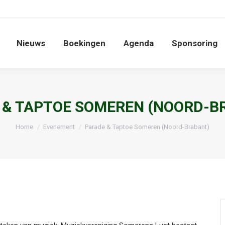
Nieuws
Boekingen
Agenda
Sponsoring
Nieuws
Boekingen
Agenda
Sponsoring
 & TAPTOE SOMEREN (NOORD-B
Je bent hier:
Home
Evenement
Parade & Taptoe Someren (Noord-Brabant)