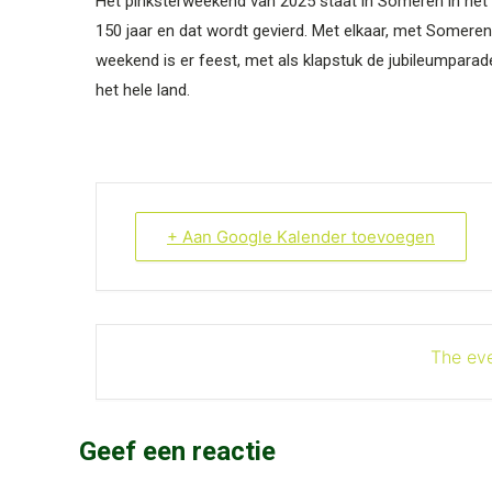
Het pinksterweekend van 2025 staat in Someren in het
150 jaar en dat wordt gevierd. Met elkaar, met Somere
weekend is er feest, met als klapstuk de jubileum­para
het hele land.
+ Aan Google Kalender toevoegen
The eve
Geef een reactie