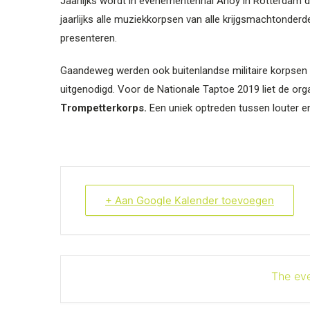
Jaarlijks wordt in evenementenhal Ahoy in Rotterdam de
jaarlijks alle muziekkorpsen van alle krijgsmachtonder
presenteren.
Gaandeweg werden ook buitenlandse militaire korpsen
uitgenodigd. Voor de Nationale Taptoe 2019 liet de org
Trompetterkorps.
Een uniek optreden tussen louter en
+ Aan Google Kalender toevoegen
The eve