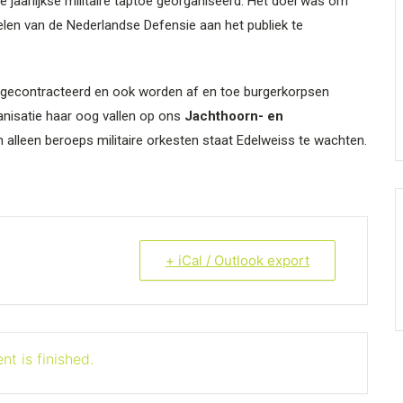
 jaarlijkse militaire taptoe georganiseerd. Het doel was om
delen van de Nederlandse Defensie aan het publiek te
 gecontracteerd en ook worden af en toe burgerkorpsen
anisatie haar oog vallen op ons
Jachthoorn- en
 alleen beroeps militaire orkesten staat Edelweiss te wachten.
+ iCal / Outlook export
nt is finished.